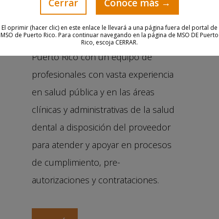
Cerrar
Conoce más →
Dental
El oprimir (hacer clic) en este enlace le llevará a una página fuera del portal de
MSO de Puerto Rico. Para continuar navegando en la página de MSO DE Puerto
Único programa en su clase en
Rico, escoja CERRAR.
Puerto Rico con un equipo de
profesionales con vasta experiencia
en salud pública y en las áreas
clínicas y administrativas de la salud
dental a disposición del proveedor
para atender y apoyar en procesos
de cumplimiento, pre-
autorizaciones y contrataciones.