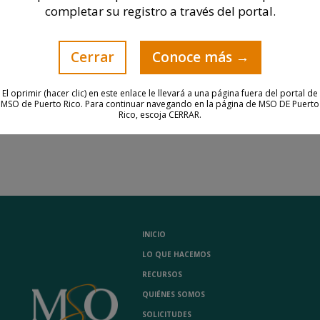
completar su registro a través del portal.
Dirección Física:
Avenida Chardón #350
Cerrar
Conoce más →
Suite 500, Torre Chardón,
El oprimir (hacer clic) en este enlace le llevará a una página fuera del portal de
San Juan, PR
MSO de Puerto Rico. Para continuar navegando en la página de MSO DE Puerto
Rico, escoja CERRAR.
INICIO
LO QUE HACEMOS
RECURSOS
QUIÉNES SOMOS
SOLICITUDES