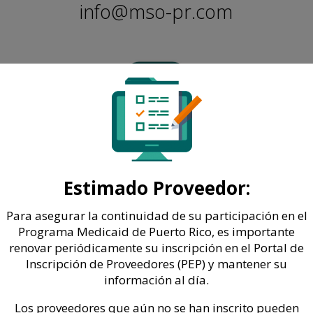
info@mso-pr.com
Dirección Postal:
PO BOX 71500
Estimado Proveedor:
San Juan, P.R. 00936
Para asegurar la continuidad de su participación en el
Programa Medicaid de Puerto Rico, es importante
renovar periódicamente su inscripción en el Portal de
Inscripción de Proveedores (PEP) y mantener su
información al día.
Los proveedores que aún no se han inscrito pueden